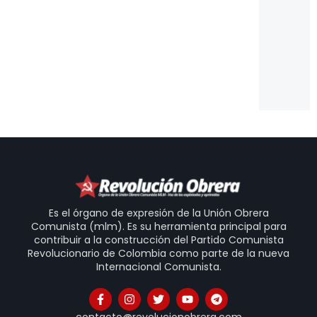
es
de
pa
Es
Un
Is
20
31
Es el órgano de expresión de la Unión Obrera
Comunista (mlm). Es su herramienta principal para
contribuir a la construcción del Partido Comunista
Revolucionario de Colombia como parte de la nueva
Internacional Comunista.