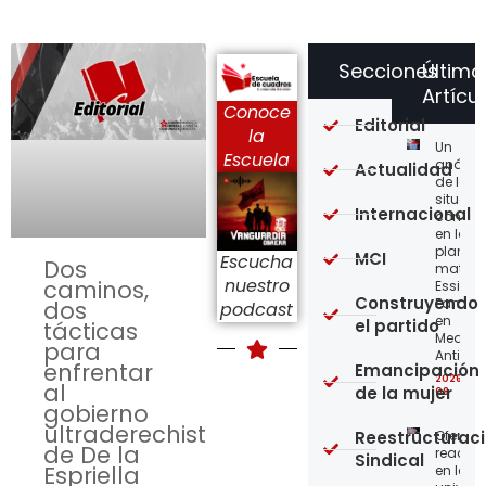
Secciones
Último
Artícu
Conoce
Editorial
la
Un
Escuela
análisi
Actualidad
de la
situaci
Internacional
concre
en la
planta
MCI
Escucha
Dos
matriz 
nuestro
caminos,
Essity-
Construyendo
Familia
dos
podcast
en
el partido
tácticas
Medellí
para
Antioqu
enfrentar
Emancipación
2026-08
al
de la mujer
08
gobierno
ultraderechista
Reestructurac
Ofensi
de De la
reaccio
Sindical
Espriella
en las