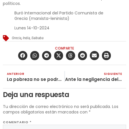
políticos.
Buró Internacional del Partido Comunista de
Grecia (marxista-leninista)
Lunes 14-10-2024
Grecia
,
India
,
Saibaba
COMPARTE
ANTERIOR
SIGUIENTE
La pobreza no se podrá erradicar mientras exista el capitalismo
Ante la negligencia del Estado en el caso de Sofía Delgado ¡Organizar ya el Movimiento Femenino Revolucionario!
Deja una respuesta
Tu dirección de correo electrónico no será publicada.
Los
campos obligatorios están marcados con
*
COMENTARIO
*