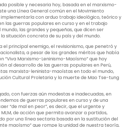
ada posible y necesaria hoy, basada en el marxismo-
ste una Línea General común en el Movimiento
implementarla con arduo trabajo ideológico, teórico y
 las guerras populares en curso y en el trabajo
el mundo, las grandes y pequeñas, que dicen ser
 la situación concreta de su país y del mundo.
ra el principal enemigo, el revisionismo, que penetró y
nacionalista, a pesar de los grandes méritos que había
ción “Viva Marxismo-Leninismo-Maoísmo” que hoy
ón al desarrollo de las guerras populares en Perú,
istas marxista-leninista-maoístas en todo el mundo,
ución Cultural Proletaria y la muerte de Mao Tse-tung
longado, con fuerzas aún modestas e inadecuadas, en
endemos de guerras populares en curso y de una
aer “de mal en peor”, es decir, que el urgente y
l MLM, de acción que permita avanzar a partidos,
 por una línea sectaria basada en la sustitución del
te maoísmo” que rompe la unidad de nuestra teoría,