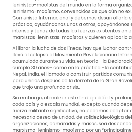
leninistas-maoístas del mundo en la forma organiz
leninismo-maoísmo, convencidos de que aún no exi
Comunista Internacional y debemos desarrollarla e 
práctico, ayudándonos unos a otros, apoyándonos en
intenso y tenaz de todas las fuerzas existentes en 
marxistas-leninistas-maoístas y quieren aplicarlo a
Al librar la lucha de dos líneas, hay que luchar cont
llevó al colapso al Movimiento Revolucionario Inter
acumulado durante su vida, en teoría –la Declara
cumple 30 años– como en la práctica –la contribuci
Nepal, India, el llamado a construir partidos comun
para unirlos después de la derrota de la Gran Revol
que trajo una profunda crisis..
Sin embargo, al realizar este trabajo difícil y pro
cada país y a escala mundial, excepto cuando dep
fuerza militante significativa, no podemos aceptar c
necesario deseo de unidad, de solidez ideológica de
organizaciones, camaradas y masas, sea desbancado
marxismo-leninismo-maoísmo por un “principalmen