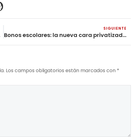
SIGUIENTE
a India
Bonos escolares: la nueva cara privatizadora de la contratación por cobertura – Parte 3
a.
Los campos obligatorios están marcados con
*