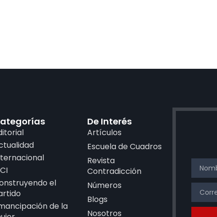
ategorías
De Interés
ditorial
Artículos
ctualidad
Escuela de Cuadros
nternacional
Revista
CI
Contradicción
onstruyendo el
Números
artido
Blogs
mancipación de la
Nosotros
ujer