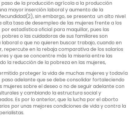
el paso de la producción agrícola a la producción
o una mayor inserción laboral y aumento de la
 fecundidad(2), sin embargo, se presenta un alto nivel
 alta tasa de desempleo de las mujeres frente a los
r estadística oficial para maquillar, pues las
 pobres o las cuidadoras de sus familiares son
 laboral o que no quieren buscar trabajo, cuando en
r, repercute en la rebaja comparativa de los salarios
mbres y que se concentre más la miseria entre las
ido la reducción de la pobreza en las mujeres,
ermitido proteger la vida de muchas mujeres y todavía
n paso adelante que se debe consolidar fortaleciendo
as mujeres sobre el deseo o no de seguir adelante con
lturales y cambiando la estructura social y
os. Es por lo anterior, que la lucha por el aborto
tarios por unas mejores condiciones de vida y contra la
erialistas.