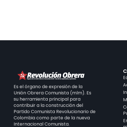
C
E
A
Es el órgano de expresión de la
I
Unión Obrera Comunista (mlm). Es
su herramienta principal para
M
contribuir a la construcción del
C
Partido Comunista Revolucionario de
P
Colombia como parte de la nueva
E
Internacional Comunista.
m