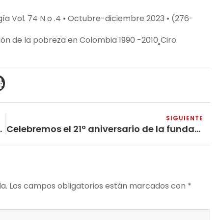
ía Vol. 74 N o .4 • Octubre-diciembre 2023 • (276-
ón de la pobreza en Colombia 1990 -2010¸Ciro
SIGUIENTE
ro camino: Partido Maoísta de la India
Celebremos el 21º aniversario de la fundación del PCI (Maoísta)
a.
Los campos obligatorios están marcados con
*