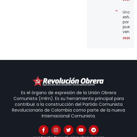
Unamo
esfuerz
por el
pueblo
venezo
2026-07
Es el órgano de expresión de la Unión Obrera
Comunista (mlm). Es su herramienta principal para
contribuir a la construcción del Partido Comunista
Revolucionario de Colombia como parte de la nueva
Internacional Comunista.