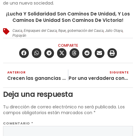
de una nueva sociedad.
¡Lucha Y Solidaridad Son Caminos De Unidad, Y Los
Caminos De Unidad Son Caminos De Victoria!
Cauca
,
Empaques del Cauca
,
fique
,
gobernación del Cauca
,
Julio Otaya
,
Popayán
COMPARTE
ANTERIOR
SIGUIENTE
Crecen las ganancias de los ricos al igual que el hambre de los pueblos ¡No más capitalismo!
Por una verdadera conectividad digital en educación: ¡la lucha continúa!
Deja una respuesta
Tu dirección de correo electrónico no será publicada.
Los
campos obligatorios están marcados con
*
COMENTARIO
*